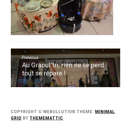
Navigation
de
Previous
Au Graoul’tri, rien ne se perd
Previous
l’article
post:
tout se répare !
COPYRIGHT © WEBULLUTION
THEME:
MINIMAL
GRID
BY
THEMEMATTIC