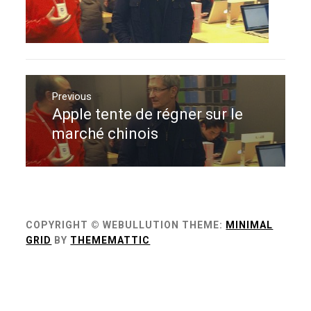
Navigation
de
Previous
Apple tente de régner sur le
Previous
l’article
post:
marché chinois
COPYRIGHT © WEBULLUTION
THEME:
MINIMAL
GRID
BY
THEMEMATTIC