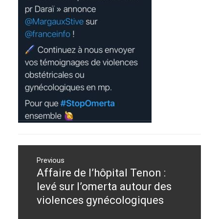
Navigation
de
Previous
Affaire de l’hôpital Tenon :
Previous
l’article
post:
levé sur l’omerta autour des
violences gynécologiques