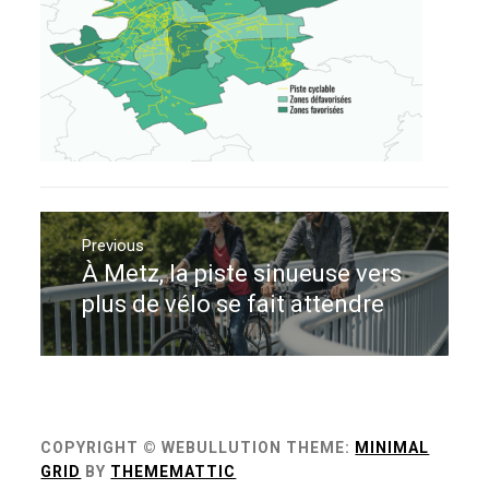
Navigation
de
Previous
À Metz, la piste sinueuse vers
Previous
l’article
post:
plus de vélo se fait attendre
COPYRIGHT © WEBULLUTION
THEME:
MINIMAL
GRID
BY
THEMEMATTIC