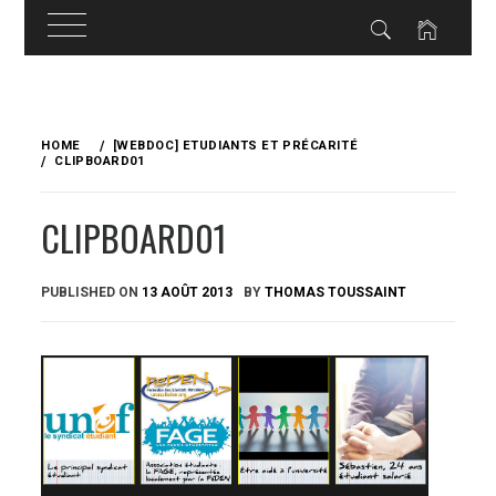
Skip
to
HOME
[WEBDOC] ETUDIANTS ET PRÉCARITÉ
content
CLIPBOARD01
CLIPBOARD01
PUBLISHED ON
13 AOÛT 2013
BY
THOMAS TOUSSAINT