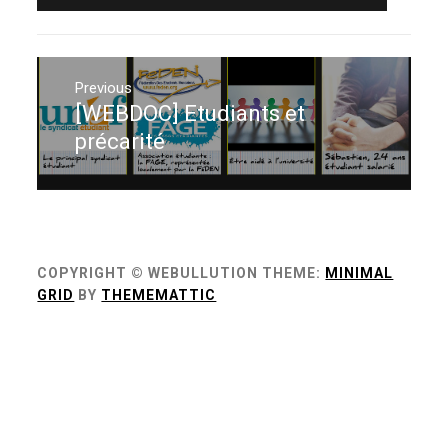
Navigation
de
Previous
[WEBDOC] Etudiants et
Previous
l’article
post:
précarité
COPYRIGHT © WEBULLUTION
THEME:
MINIMAL
GRID
BY
THEMEMATTIC