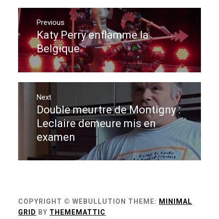
Navigation
de
Previous
Katy Perry enflamme la
Previous
l’article
post:
Belgique
Next
Double meurtre de Montigny :
Next
post:
Leclaire demeure mis en
examen
COPYRIGHT © WEBULLUTION
THEME:
MINIMAL
GRID
BY
THEMEMATTIC