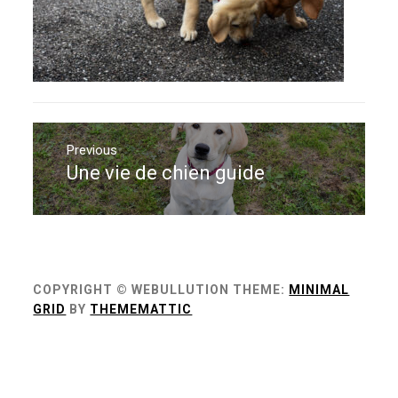
Navigation
de
Previous
Une vie de chien guide
Previous
l’article
post:
COPYRIGHT © WEBULLUTION
THEME:
MINIMAL
GRID
BY
THEMEMATTIC