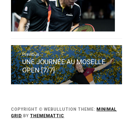
Navigation
de
Previous
UNE JOURNÉE AU MOSELLE
Previous
l’article
post:
OPEN [7/7]
COPYRIGHT © WEBULLUTION
THEME:
MINIMAL
GRID
BY
THEMEMATTIC