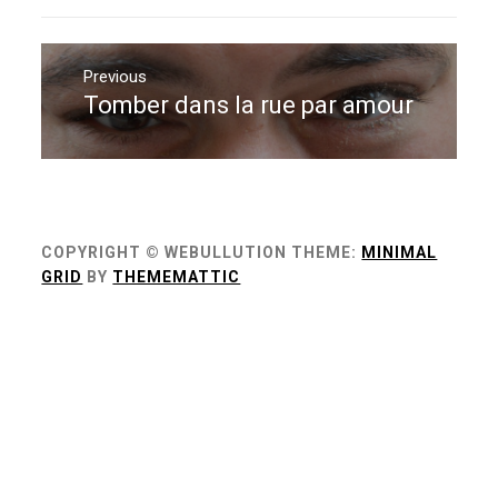
Navigation
de
Previous
Tomber dans la rue par amour
Previous
l’article
post:
COPYRIGHT © WEBULLUTION
THEME:
MINIMAL
GRID
BY
THEMEMATTIC