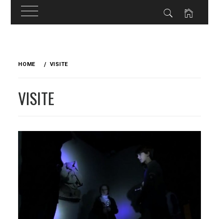
Skip
to
HOME
VISITE
content
VISITE