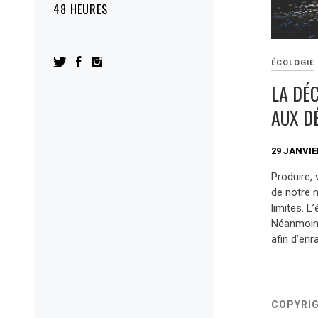
48 HEURES
ÉCOLOGIE
LA DÉ
AUX D
29 JANVIE
Produire,
de notre 
limites. L
Néanmoins
afin d’enr
COPYRI