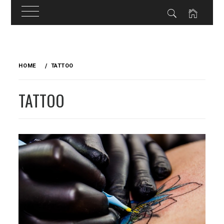
Skip
to
HOME
TATTOO
content
TATTOO