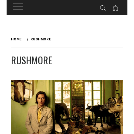
Skip
to
HOME
RUSHMORE
content
RUSHMORE