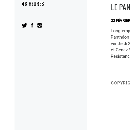
48 HEURES
LE PA
22 FÉVRIER
Longtemps
Panthéon e
vendredi 2
et Genevi
Résistanc
COPYRI