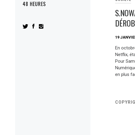
48 HEURES
S.NOW
DÉROB
19 JANVIE
En octobre
Netflix, é
Pour Sam
Numériques
en plus fa
COPYRI