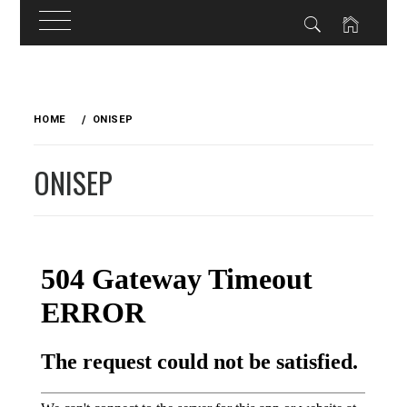
Skip
to
HOME
ONISEP
content
ONISEP