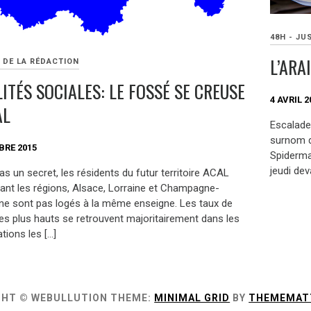
48H - JU
L’ARA
 DE LA RÉDACTION
ITÉS SOCIALES: LE FOSSÉ SE CREUSE
4 AVRIL 2
AL
Escalader
surnom de
BRE 2015
Spiderman
jeudi dev
as un secret, les résidents du futur territoire ACAL
ant les régions, Alsace, Lorraine et Champagne-
ne sont pas logés à la même enseigne. Les taux de
les plus hauts se retrouvent majoritairement dans les
tions les […]
GHT © WEBULLUTION
THEME:
MINIMAL GRID
BY
THEMEMAT