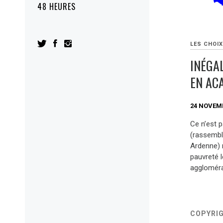
48 HEURES
LES CHOIX
INÉGAL
EN AC
24 NOVEM
Ce n’est p
(rassembl
Ardenne) 
pauvreté 
aggloméra
COPYRI