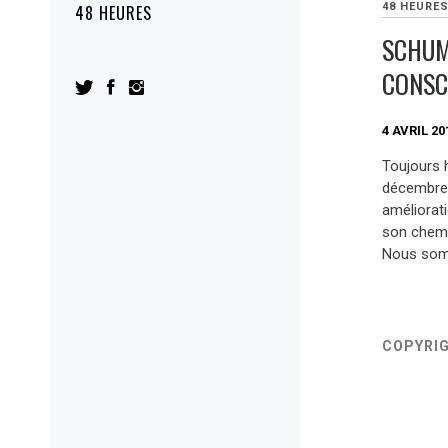
48 HEURE
48 HEURES
SCHUM
CONSCI
4 AVRIL 20
Toujours 
décembre 
améliorati
son chemi
Nous som
COPYRI