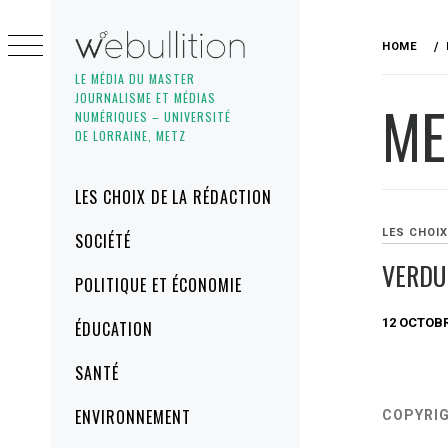
Skip
to
HOME
content
LE MÉDIA DU MASTER
JOURNALISME ET MÉDIAS
ME
NUMÉRIQUES – UNIVERSITÉ
DE LORRAINE, METZ
Primary
LES CHOIX DE LA RÉDACTION
Menu
LES CHOIX
SOCIÉTÉ
VERDU
POLITIQUE ET ÉCONOMIE
12 OCTOBR
ÉDUCATION
SANTÉ
ENVIRONNEMENT
COPYRI