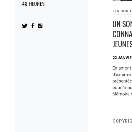
48 HEURES
LES CHOIX
UN SO
CONNA
JEUNE
22 JANVIE
En amont 
d’extermi
présentée
pour l’inn
Mémoire d
COPYRI