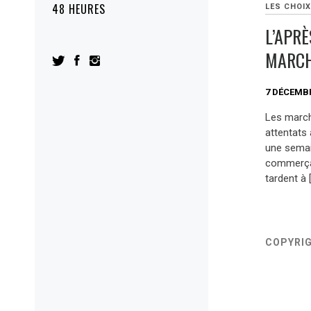
48 HEURES
LES CHOIX
L’APRÈ
MARCH
7 DÉCEMBR
Les march
attentats 
une semai
commerçan
tardent à 
COPYRI