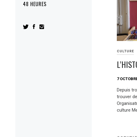
48 HEURES
CULTURE
L’HIST
7 OCTOBRE
Depuis tr
trouver d
Organisatr
culture M