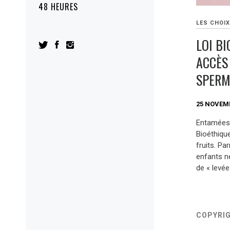
48 HEURES
LES CHOIX
LOI BI
ACCÈS
SPERM
25 NOVEM
Entamées 
Bioéthiqu
fruits. Pa
enfants n
de « levée
COPYRI