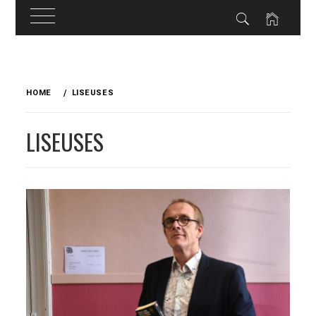
Skip
to
HOME
LISEUSES
content
LISEUSES