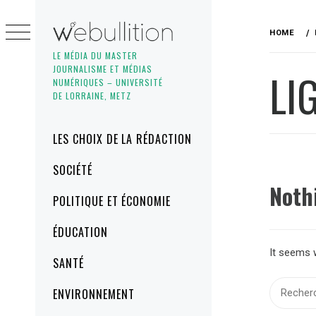
Skip
to
HOME
content
LE MÉDIA DU MASTER
JOURNALISME ET MÉDIAS
LI
NUMÉRIQUES – UNIVERSITÉ
DE LORRAINE, METZ
Primary
LES CHOIX DE LA RÉDACTION
Menu
SOCIÉTÉ
Noth
POLITIQUE ET ÉCONOMIE
ÉDUCATION
It seems w
SANTÉ
Recherch
ENVIRONNEMENT