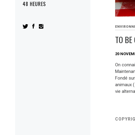
48 HEURES
ENVIRONN
TO BE
20 NOVEM
On connai
Maintenant
Fondé sur 
animaux (
vie alterna
COPYRI