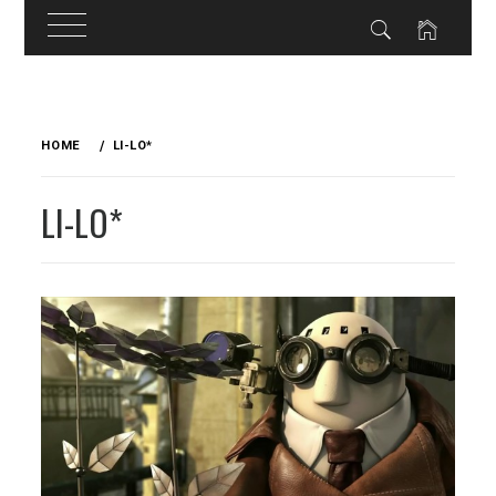
Skip
to
HOME
LI-LO*
content
LI-LO*