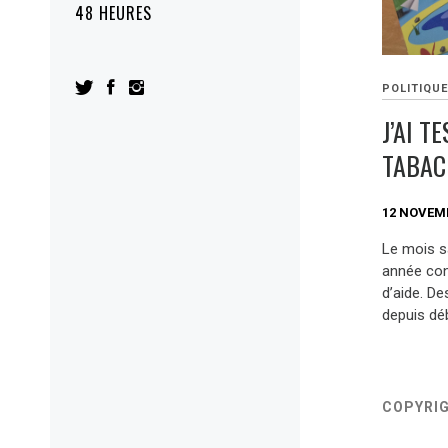
48 HEURES
POLITIQU
J’AI T
TABAC
12 NOVEM
Le mois s
année con
d’aide. D
depuis dé
COPYRI