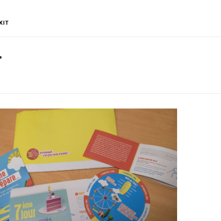
KIT
T