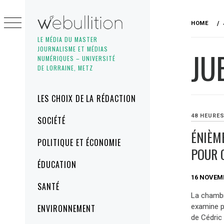
Skip
to
HOME
content
LE MÉDIA DU MASTER
JOURNALISME ET MÉDIAS
JU
NUMÉRIQUES – UNIVERSITÉ
DE LORRAINE, METZ
Primary
LES CHOIX DE LA RÉDACTION
Menu
48 HEURE
SOCIÉTÉ
ÉNIÈM
POLITIQUE ET ÉCONOMIE
POUR 
ÉDUCATION
16 NOVEM
SANTÉ
La chambr
examine p
ENVIRONNEMENT
de Cédric