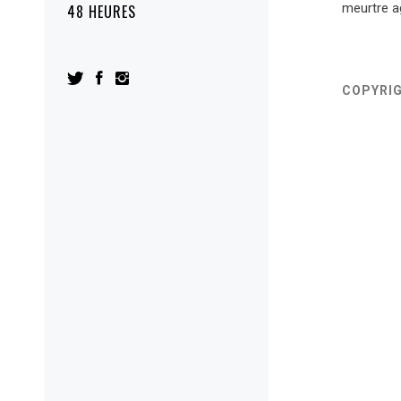
meurtre ag
48 HEURES
COPYRI