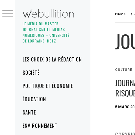
Skip
to
HOME
content
LE MÉDIA DU MASTER
JOURNALISME ET MÉDIAS
JO
NUMÉRIQUES – UNIVERSITÉ
DE LORRAINE, METZ
Primary
LES CHOIX DE LA RÉDACTION
Menu
CULTURE
SOCIÉTÉ
JOURN
POLITIQUE ET ÉCONOMIE
RISQU
ÉDUCATION
5 MARS 20
SANTÉ
ENVIRONNEMENT
COPYRI