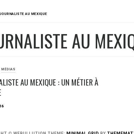
JOURNALISTE AU MEXIQUE
URNALISTE AU MEXI
MÉDIAS
ALISTE AU MEXIQUE : UN MÉTIER À
E
16
GHT © WEBULLUTION
THEME:
MINIMAL GRID
BY
THEMEMAT