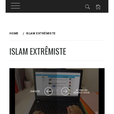
Skip
to
HOME
ISLAM EXTRÊMISTE
content
ISLAM EXTRÊMISTE