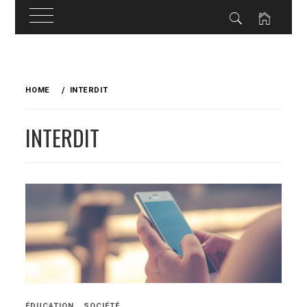
Skip
to
HOME
INTERDIT
content
INTERDIT
ÉDUCATION
SOCIÉTÉ