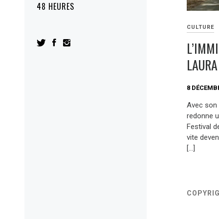
48 HEURES
CULTURE
L’IMM
LAURA
8 DÉCEMBR
Avec son «
redonne u
Festival d
vite deven
[…]
COPYRI