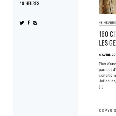
48 HEURES
48 HEURE
160 C
LES G
4 AVRIL 20
Plus d’une
parquet d
conditions
Juillague
[…]
COPYRI