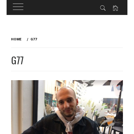
Skip
to
HOME
G77
content
G77