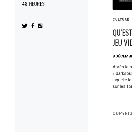
48 HEURES
CULTURE
QU’ES
JEU VI
8 DÉCEMBR
Après le 
« darksoul
laquelle l
sur les fo
COPYRI