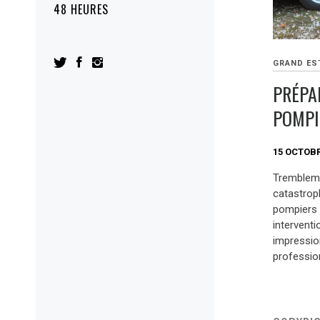
48 HEURES
GRAND ES
PRÉPA
POMPI
15 OCTOBR
Trembleme
catastrop
pompiers 
interventi
impressio
profession