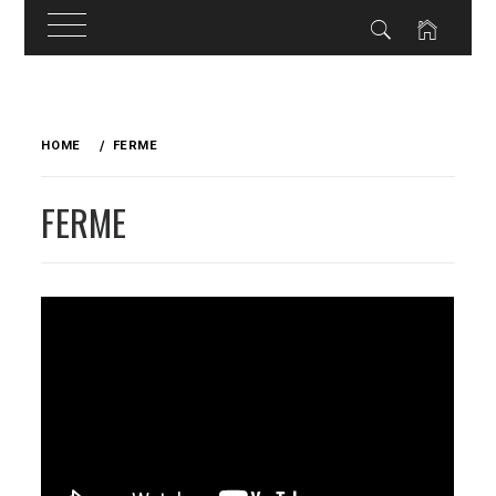
Skip
to
HOME
FERME
content
FERME