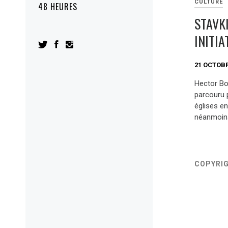
CULTURE
48 HEURES
STAVK
INITI
21 OCTOBR
Hector Bou
parcouru p
églises en
néanmoins
COPYRI