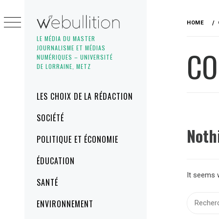
Skip
to
HOME
content
LE MÉDIA DU MASTER
JOURNALISME ET MÉDIAS
CO
NUMÉRIQUES – UNIVERSITÉ
DE LORRAINE, METZ
Primary
LES CHOIX DE LA RÉDACTION
Menu
SOCIÉTÉ
Noth
POLITIQUE ET ÉCONOMIE
ÉDUCATION
It seems w
SANTÉ
Recherch
ENVIRONNEMENT