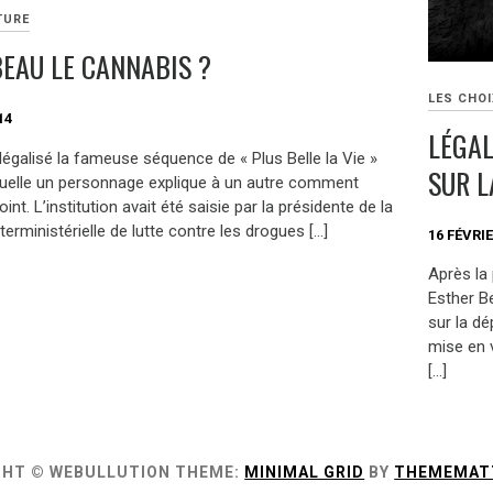
TURE
BEAU LE CANNABIS ?
LES CHOI
14
LÉGAL
légalisé la fameuse séquence de « Plus Belle la Vie »
SUR L
quelle un personnage explique à un autre comment
oint. L’institution avait été saisie par la présidente de la
terministérielle de lutte contre les drogues […]
16 FÉVRIE
Après la 
Esther B
sur la dé
mise en 
[…]
GHT © WEBULLUTION
THEME:
MINIMAL GRID
BY
THEMEMAT