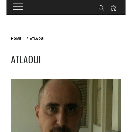
Skip
to
HOME
ATLAOUI
content
ATLAOUI