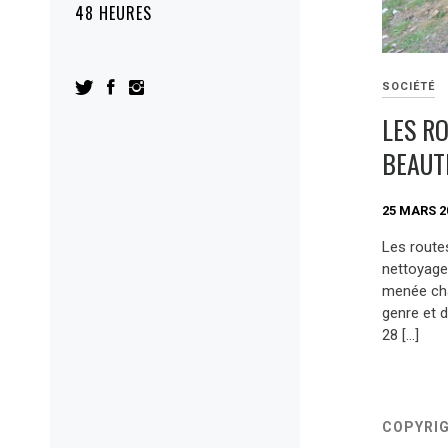
48 HEURES
SOCIÉTÉ
LES R
BEAUT
25 MARS 2
Les route
nettoyage 
menée cha
genre et 
28 […]
COPYRI