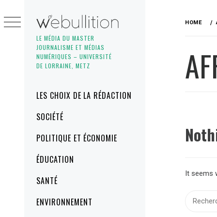
Skip
to
HOME
content
LE MÉDIA DU MASTER
JOURNALISME ET MÉDIAS
AF
NUMÉRIQUES – UNIVERSITÉ
DE LORRAINE, METZ
Primary
LES CHOIX DE LA RÉDACTION
Menu
SOCIÉTÉ
Noth
POLITIQUE ET ÉCONOMIE
ÉDUCATION
It seems w
SANTÉ
Recherch
ENVIRONNEMENT