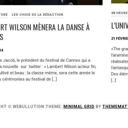
48 HEUR
TURE
LES CHOIX DE LA RÉDACTION
L’UNI
RT WILSON MÈNERA LA DANSE À
S
21 FÉVRIE
«The gra
14
faramine
es Jacob, le président du festival de Cannes qui a
réalisat
 nouvelle sur twitter : « Lambert Wilson acteur fin,
fantasque
ultivé et beau : la classe même, sera cette année le
Des élém
s cérémonies au festival de […]
[…]
GHT © WEBULLUTION
THEME:
MINIMAL GRID
BY
THEMEMAT