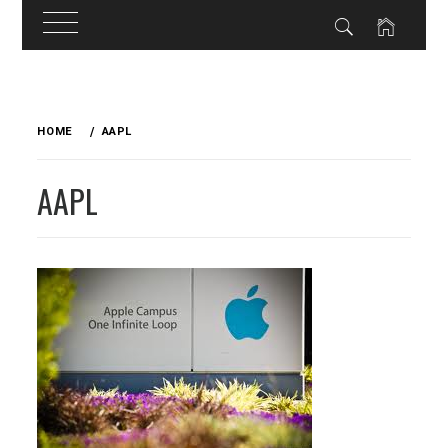
Skip
to
HOME
AAPL
content
AAPL