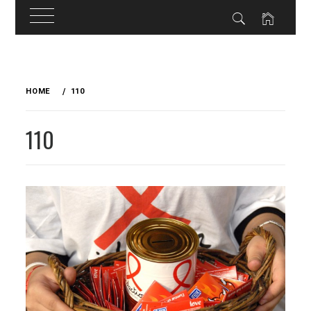
Skip
to
HOME
110
content
110