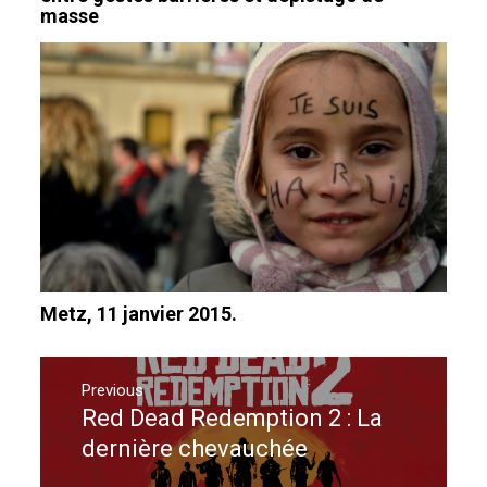
masse
Metz, 11 janvier 2015.
Navigation
de
Previous
Red Dead Redemption 2 : La
Previous
l’article
post:
dernière chevauchée