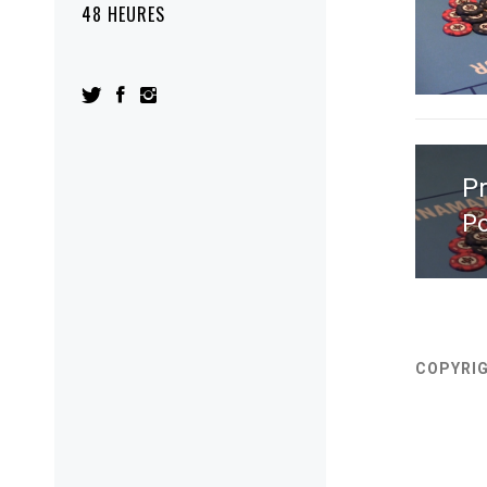
48 HEURES
Navig
de
P
l’artic
Po
Pr
po
COPYRI