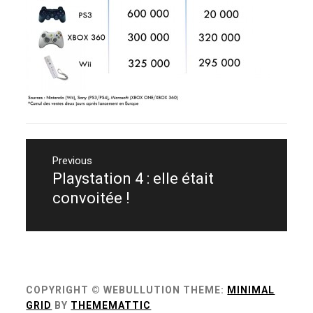
Navigation
de
Previous
Playstation 4 : elle était
Previous
l’article
post:
convoitée !
COPYRIGHT © WEBULLUTION
THEME:
MINIMAL
GRID
BY
THEMEMATTIC